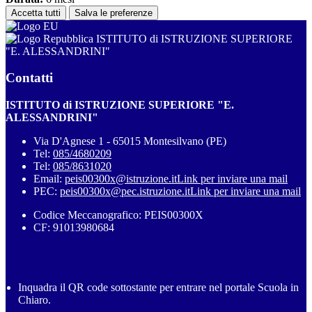
Accetta tutti
Salva le preferenze
ISTITUTO di ISTRUZIONE SUPERIORE
"E. ALESSANDRINI"
Contatti
ISTITUTO di ISTRUZIONE SUPERIORE "E.
ALESSANDRINI"
Via D'Agnese 1 - 65015 Montesilvano (PE)
Tel:
085/4680209
Tel:
085/8631020
Email:
peis00300x@istruzione.it
Link per inviare una mail
PEC:
peis00300x@pec.istruzione.it
Link per inviare una mail
Codice Meccanografico: PEIS00300X
CF: 91013980684
Inquadra il QR code sottostante per entrare nel portale Scuola in
Chiaro.