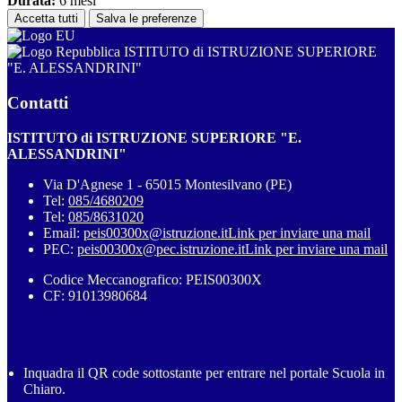
Durata:
6 mesi
Accetta tutti
Salva le preferenze
ISTITUTO di ISTRUZIONE SUPERIORE
"E. ALESSANDRINI"
Contatti
ISTITUTO di ISTRUZIONE SUPERIORE "E.
ALESSANDRINI"
Via D'Agnese 1 - 65015 Montesilvano (PE)
Tel:
085/4680209
Tel:
085/8631020
Email:
peis00300x@istruzione.it
Link per inviare una mail
PEC:
peis00300x@pec.istruzione.it
Link per inviare una mail
Codice Meccanografico: PEIS00300X
CF: 91013980684
Inquadra il QR code sottostante per entrare nel portale Scuola in
Chiaro.