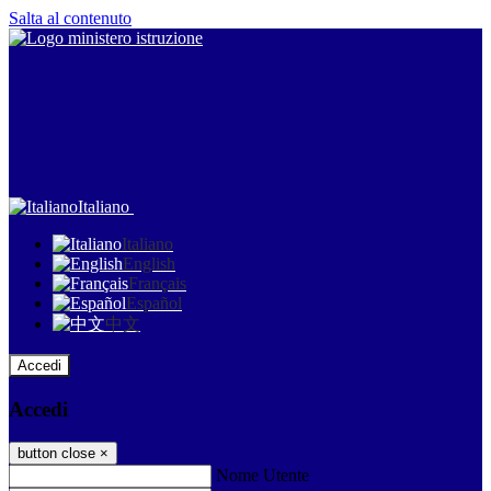
Salta al contenuto
Italiano
Italiano
English
Français
Español
中文
Accedi
Accedi
button close
×
Nome Utente