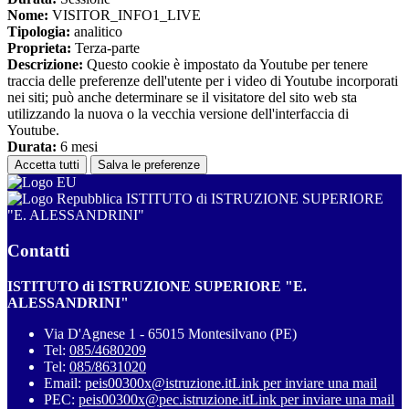
Nome:
VISITOR_INFO1_LIVE
Tipologia:
analitico
Proprieta:
Terza-parte
Descrizione:
Questo cookie è impostato da Youtube per tenere
traccia delle preferenze dell'utente per i video di Youtube incorporati
nei siti; può anche determinare se il visitatore del sito web sta
utilizzando la nuova o la vecchia versione dell'interfaccia di
Youtube.
Durata:
6 mesi
Accetta tutti
Salva le preferenze
ISTITUTO di ISTRUZIONE SUPERIORE
"E. ALESSANDRINI"
Contatti
ISTITUTO di ISTRUZIONE SUPERIORE "E.
ALESSANDRINI"
Via D'Agnese 1 - 65015 Montesilvano (PE)
Tel:
085/4680209
Tel:
085/8631020
Email:
peis00300x@istruzione.it
Link per inviare una mail
PEC:
peis00300x@pec.istruzione.it
Link per inviare una mail