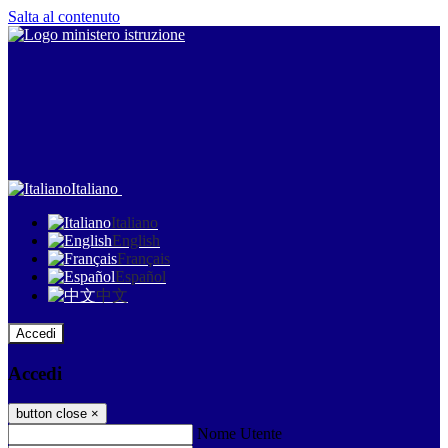
Salta al contenuto
Italiano
Italiano
English
Français
Español
中文
Accedi
Accedi
button close
×
Nome Utente