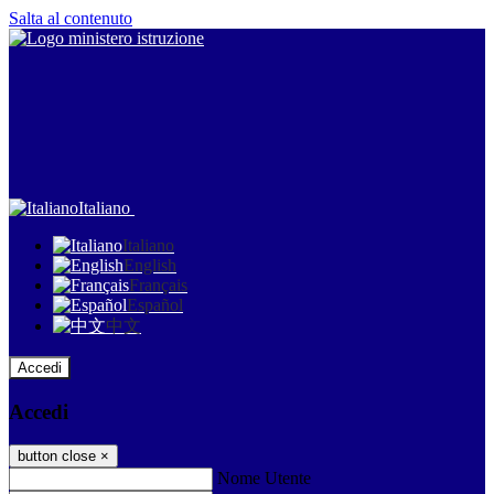
Salta al contenuto
Italiano
Italiano
English
Français
Español
中文
Accedi
Accedi
button close
×
Nome Utente