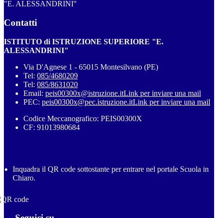
"E. ALESSANDRINI"
Contatti
ISTITUTO di ISTRUZIONE SUPERIORE "E.
ALESSANDRINI"
Via D'Agnese 1 - 65015 Montesilvano (PE)
Tel:
085/4680209
Tel:
085/8631020
Email:
peis00300x@istruzione.it
Link per inviare una mail
PEC:
peis00300x@pec.istruzione.it
Link per inviare una mail
Codice Meccanografico: PEIS00300X
CF: 91013980684
Inquadra il QR code sottostante per entrare nel portale Scuola in
Chiaro.
Seguici su