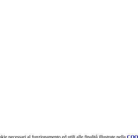
kie necessari al funzionamento ed utili alle finalità illustrate nella
COO