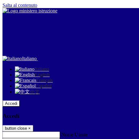
Salta al contenuto
Italiano
Italiano
English
Français
Español
中文
Accedi
Accedi
button close
×
Nome Utente