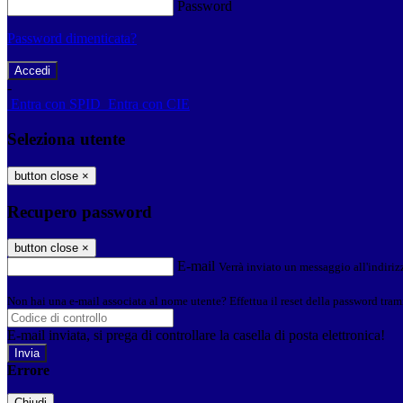
Password
Password dimenticata?
-
Entra con SPID
Entra con CIE
Seleziona utente
button close
×
Recupero password
button close
×
E-mail
Verrà inviato un messaggio all'indirizz
Non hai una e-mail associata al nome utente? Effettua il reset della password tram
E-mail inviata, si prega di controllare la casella di posta elettronica!
Errore
Chiudi