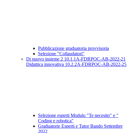
Pubblicazione graduatoria provvisoria
Selezione "Collaudatori"
Di nuovo insieme 2 10.1.1A-FDRPOC-AB-2022-21
Didattica innovativa 10.2.2A-FDRPOC-AB-2022-25
Selezione esperti Modulo "Te necesito" e "
Coding e robotica"
Graduatorie Esperti e Tutor Bando Settembre
2022