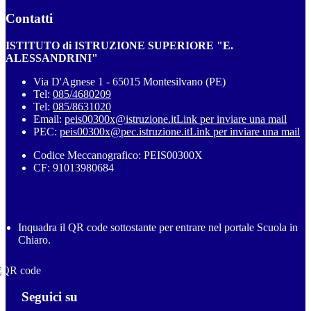
Contatti
ISTITUTO di ISTRUZIONE SUPERIORE "E.
ALESSANDRINI"
Via D'Agnese 1 - 65015 Montesilvano (PE)
Tel:
085/4680209
Tel:
085/8631020
Email:
peis00300x@istruzione.it
Link per inviare una mail
PEC:
peis00300x@pec.istruzione.it
Link per inviare una mail
Codice Meccanografico: PEIS00300X
CF: 91013980684
Inquadra il QR code sottostante per entrare nel portale Scuola in
Chiaro.
Seguici su