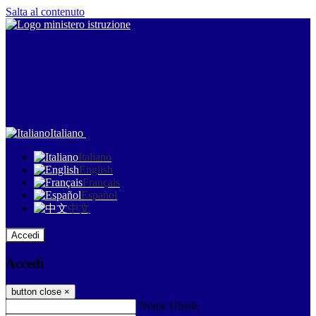
Salta al contenuto
Italiano
Italiano
English
Français
Español
中文
Accedi
Accedi
button close
×
Nome Utente