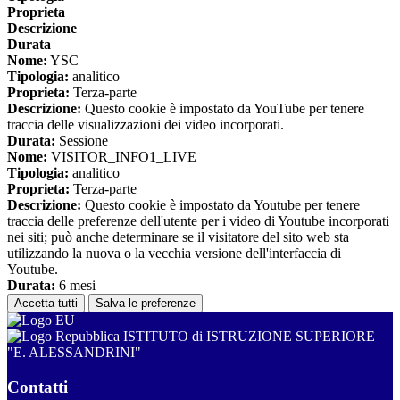
Proprieta
Descrizione
Durata
Nome:
YSC
Tipologia:
analitico
Proprieta:
Terza-parte
Descrizione:
Questo cookie è impostato da YouTube per tenere
traccia delle visualizzazioni dei video incorporati.
Durata:
Sessione
Nome:
VISITOR_INFO1_LIVE
Tipologia:
analitico
Proprieta:
Terza-parte
Descrizione:
Questo cookie è impostato da Youtube per tenere
traccia delle preferenze dell'utente per i video di Youtube incorporati
nei siti; può anche determinare se il visitatore del sito web sta
utilizzando la nuova o la vecchia versione dell'interfaccia di
Youtube.
Durata:
6 mesi
Accetta tutti
Salva le preferenze
ISTITUTO di ISTRUZIONE SUPERIORE
"E. ALESSANDRINI"
Contatti