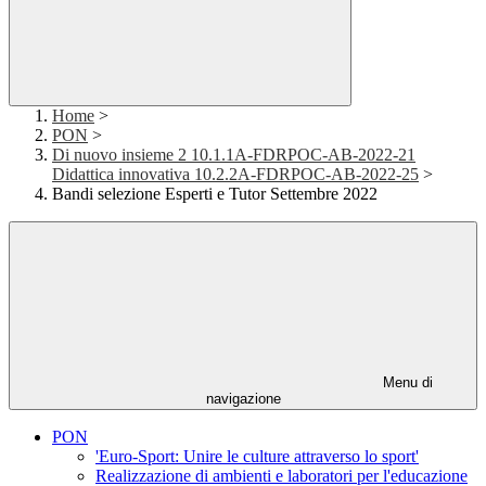
Home
>
PON
>
Di nuovo insieme 2 10.1.1A-FDRPOC-AB-2022-21
Didattica innovativa 10.2.2A-FDRPOC-AB-2022-25
>
Bandi selezione Esperti e Tutor Settembre 2022
Menu di
navigazione
PON
'Euro-Sport: Unire le culture attraverso lo sport'
Realizzazione di ambienti e laboratori per l'educazione