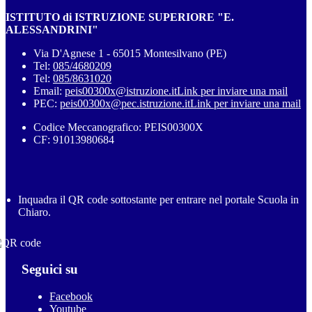
ISTITUTO di ISTRUZIONE SUPERIORE "E.
ALESSANDRINI"
Via D'Agnese 1 - 65015 Montesilvano (PE)
Tel:
085/4680209
Tel:
085/8631020
Email:
peis00300x@istruzione.it
Link per inviare una mail
PEC:
peis00300x@pec.istruzione.it
Link per inviare una mail
Codice Meccanografico: PEIS00300X
CF: 91013980684
Inquadra il QR code sottostante per entrare nel portale Scuola in
Chiaro.
Seguici su
Facebook
Youtube