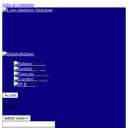
Salta al contenuto
Italiano
Italiano
English
Français
Español
中文
Accedi
Accedi
button close
×
Nome Utente