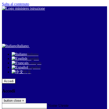
Salta al contenuto
Italiano
Italiano
English
Français
Español
中文
Accedi
Accedi
button close
×
Nome Utente