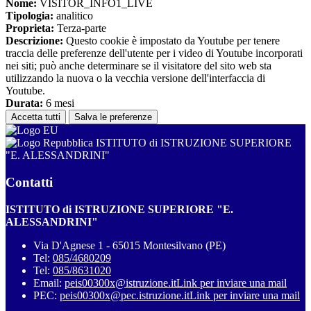
Nome:
VISITOR_INFO1_LIVE
Tipologia:
analitico
Proprieta:
Terza-parte
Descrizione:
Questo cookie è impostato da Youtube per tenere
traccia delle preferenze dell'utente per i video di Youtube incorporati
nei siti; può anche determinare se il visitatore del sito web sta
utilizzando la nuova o la vecchia versione dell'interfaccia di
Youtube.
Durata:
6 mesi
Accetta tutti
Salva le preferenze
ISTITUTO di ISTRUZIONE SUPERIORE
"E. ALESSANDRINI"
Contatti
ISTITUTO di ISTRUZIONE SUPERIORE "E.
ALESSANDRINI"
Via D'Agnese 1 - 65015 Montesilvano (PE)
Tel:
085/4680209
Tel:
085/8631020
Email:
peis00300x@istruzione.it
Link per inviare una mail
PEC:
peis00300x@pec.istruzione.it
Link per inviare una mail