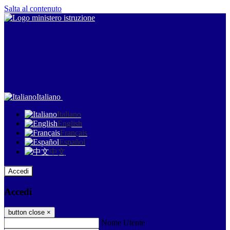
Salta al contenuto
Italiano
Italiano
English
Français
Español
中文
Accedi
Accedi
button close
×
Nome Utente