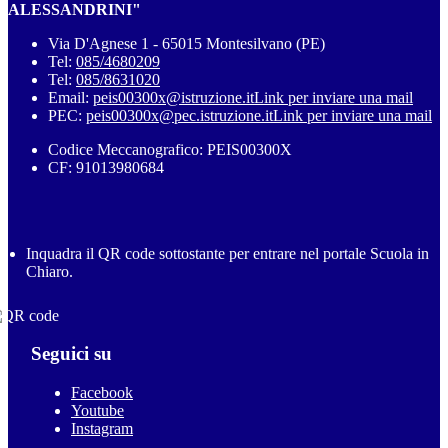
ALESSANDRINI"
Via D'Agnese 1 - 65015 Montesilvano (PE)
Tel:
085/4680209
Tel:
085/8631020
Email:
peis00300x@istruzione.it
Link per inviare una mail
PEC:
peis00300x@pec.istruzione.it
Link per inviare una mail
Codice Meccanografico: PEIS00300X
CF: 91013980684
Inquadra il QR code sottostante per entrare nel portale Scuola in
Chiaro.
Seguici su
Facebook
Youtube
Instagram