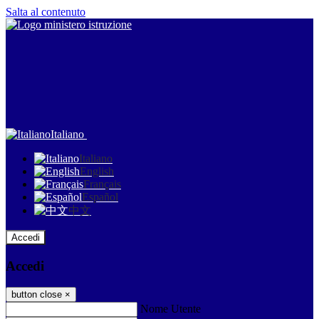
Salta al contenuto
Italiano
Italiano
English
Français
Español
中文
Accedi
Accedi
button close
×
Nome Utente