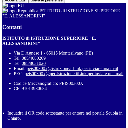
Accetta tutti
Salva le preferenze
ISTITUTO di ISTRUZIONE SUPERIORE
"E. ALESSANDRINI"
Contatti
ISTITUTO di ISTRUZIONE SUPERIORE "E.
ALESSANDRINI"
Via D'Agnese 1 - 65015 Montesilvano (PE)
Tel:
085/4680209
Tel:
085/8631020
Email:
peis00300x@istruzione.it
Link per inviare una mail
PEC:
peis00300x@pec.istruzione.it
Link per inviare una mail
Codice Meccanografico: PEIS00300X
CF: 91013980684
Inquadra il QR code sottostante per entrare nel portale Scuola in
Chiaro.