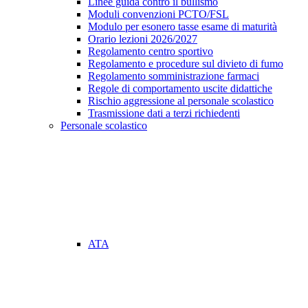
Linee guida contro il bullismo
Moduli convenzioni PCTO/FSL
Modulo per esonero tasse esame di maturità
Orario lezioni 2026/2027
Regolamento centro sportivo
Regolamento e procedure sul divieto di fumo
Regolamento somministrazione farmaci
Regole di comportamento uscite didattiche
Rischio aggressione al personale scolastico
Trasmissione dati a terzi richiedenti
Personale scolastico
ATA