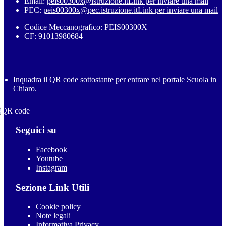
Email:
peis00300x@istruzione.it
Link per inviare una mail
PEC:
peis00300x@pec.istruzione.it
Link per inviare una mail
Codice Meccanografico: PEIS00300X
CF: 91013980684
Inquadra il QR code sottostante per entrare nel portale Scuola in
Chiaro.
Seguici su
Facebook
Youtube
Instagram
Sezione Link Utili
Cookie policy
Note legali
Informativa Privacy