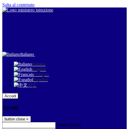
Salta al contenuto
Italiano
Italiano
English
Français
Español
中文
Accedi
Accedi
button close
×
Nome Utente