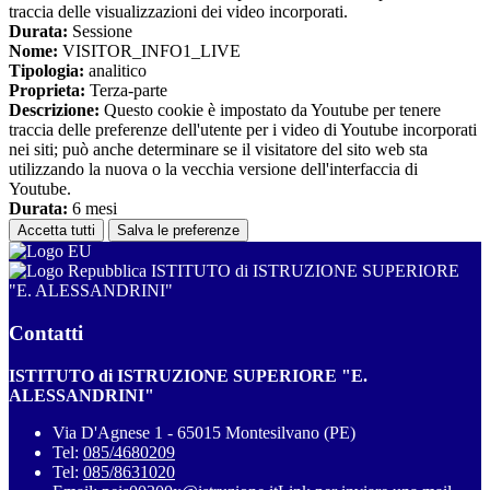
traccia delle visualizzazioni dei video incorporati.
Durata:
Sessione
Nome:
VISITOR_INFO1_LIVE
Tipologia:
analitico
Proprieta:
Terza-parte
Descrizione:
Questo cookie è impostato da Youtube per tenere
traccia delle preferenze dell'utente per i video di Youtube incorporati
nei siti; può anche determinare se il visitatore del sito web sta
utilizzando la nuova o la vecchia versione dell'interfaccia di
Youtube.
Durata:
6 mesi
Accetta tutti
Salva le preferenze
ISTITUTO di ISTRUZIONE SUPERIORE
"E. ALESSANDRINI"
Contatti
ISTITUTO di ISTRUZIONE SUPERIORE "E.
ALESSANDRINI"
Via D'Agnese 1 - 65015 Montesilvano (PE)
Tel:
085/4680209
Tel:
085/8631020