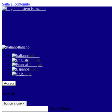
Salta al contenuto
Italiano
Italiano
English
Français
Español
中文
Accedi
Accedi
button close
×
Nome Utente