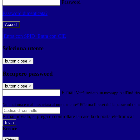
Password
Password dimenticata?
-
Entra con SPID
Entra con CIE
Seleziona utente
button close
×
Recupero password
button close
×
E-mail
Verrà inviato un messaggio all'indirizz
Non hai una e-mail associata al nome utente? Effettua il reset della password tram
E-mail inviata, si prega di controllare la casella di posta elettronica!
Errore
Chiudi