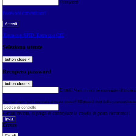
Password
Password dimenticata?
-
Entra con SPID
Entra con CIE
Seleziona utente
button close
×
Recupero password
button close
×
E-mail
Verrà inviato un messaggio all'indirizz
Non hai una e-mail associata al nome utente? Effettua il reset della password tram
E-mail inviata, si prega di controllare la casella di posta elettronica!
Errore
Chiudi