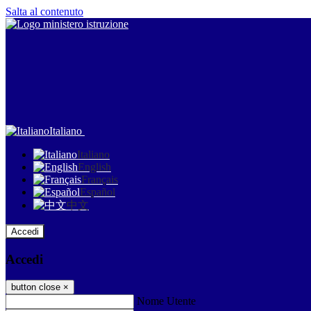
Salta al contenuto
Italiano
Italiano
English
Français
Español
中文
Accedi
Accedi
button close
×
Nome Utente