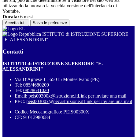
nei siti; può anche determinare se il visitatore del sito web sta
utilizzando la nuova o la vecchia versione dell'interfaccia di
Youtube.
Durata:
6 mesi
Accetta tutti
Salva le preferenze
ISTITUTO di ISTRUZIONE SUPERIORE
"E. ALESSANDRINI"
Contatti
ISTITUTO di ISTRUZIONE SUPERIORE "E.
ALESSANDRINI"
Via D'Agnese 1 - 65015 Montesilvano (PE)
Tel:
085/4680209
Tel:
085/8631020
Email:
peis00300x@istruzione.it
Link per inviare una mail
PEC:
peis00300x@pec.istruzione.it
Link per inviare una mail
Codice Meccanografico: PEIS00300X
CF: 91013980684