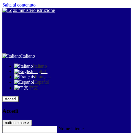
Salta al contenuto
Italiano
Italiano
English
Français
Español
中文
Accedi
Accedi
button close
×
Nome Utente