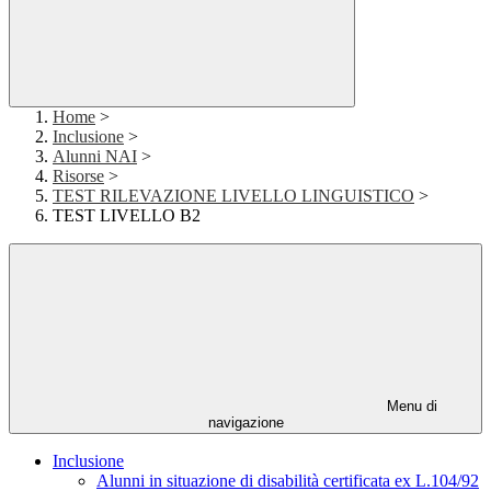
Home
>
Inclusione
>
Alunni NAI
>
Risorse
>
TEST RILEVAZIONE LIVELLO LINGUISTICO
>
TEST LIVELLO B2
Menu di
navigazione
Inclusione
Alunni in situazione di disabilità certificata ex L.104/92