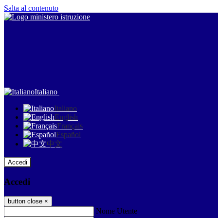
Salta al contenuto
Italiano
Italiano
English
Français
Español
中文
Accedi
Accedi
button close
×
Nome Utente