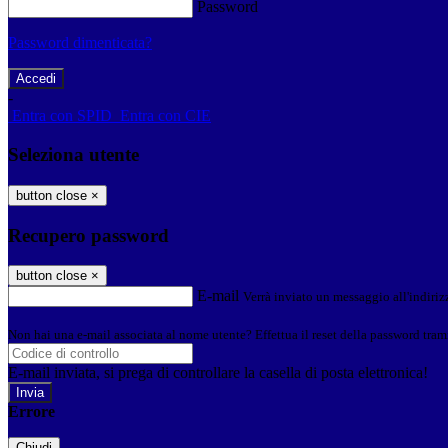
Password
Password dimenticata?
-
Entra con SPID
Entra con CIE
Seleziona utente
button close
×
Recupero password
button close
×
E-mail
Verrà inviato un messaggio all'indirizz
Non hai una e-mail associata al nome utente? Effettua il reset della password tram
E-mail inviata, si prega di controllare la casella di posta elettronica!
Errore
Chiudi