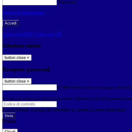
Password
Password dimenticata?
-
Entra con SPID
Entra con CIE
Seleziona utente
button close
×
Recupero password
button close
×
E-mail
Verrà inviato un messaggio all'indirizz
Non hai una e-mail associata al nome utente? Effettua il reset della password tram
E-mail inviata, si prega di controllare la casella di posta elettronica!
Errore
Chiudi