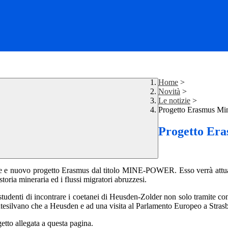
Home
>
Novità
>
Le notizie
>
Progetto Erasmus Mi
Progetto Er
sante e nuovo progetto Erasmus dal titolo MINE-POWER. Esso verrà attua
toria mineraria ed i flussi migratori abruzzesi.
 studenti di incontrare i coetanei di Heusden-Zolder non solo tramite conta
Montesilvano che a Heusden e ad una visita al Parlamento Europeo a Stras
etto allegata a questa pagina.