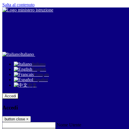
Salta al contenuto
Italiano
Italiano
English
Français
Español
中文
Accedi
Accedi
button close
×
Nome Utente