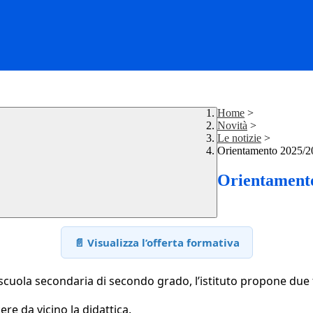
Home
>
Novità
>
Le notizie
>
Orientamento 2025/2
Orientament
📄 Visualizza l’offerta formativa
cuola secondaria di secondo grado, l’istituto propone due fo
re da vicino la didattica.