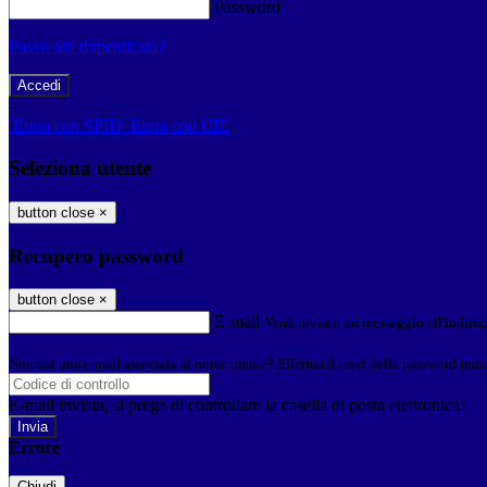
Password
Password dimenticata?
-
Entra con SPID
Entra con CIE
Seleziona utente
button close
×
Recupero password
button close
×
E-mail
Verrà inviato un messaggio all'indirizz
Non hai una e-mail associata al nome utente? Effettua il reset della password tram
E-mail inviata, si prega di controllare la casella di posta elettronica!
Errore
Chiudi