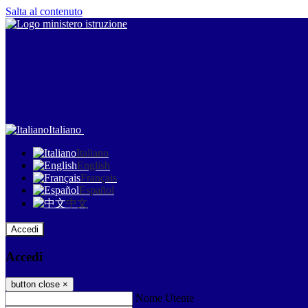
Salta al contenuto
Italiano
Italiano
English
Français
Español
中文
Accedi
Accedi
button close
×
Nome Utente