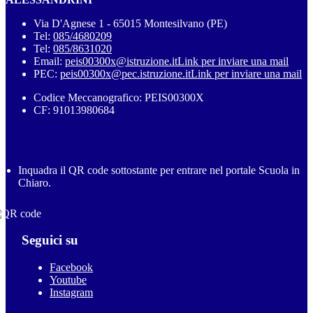
Via D'Agnese 1 - 65015 Montesilvano (PE)
Tel:
085/4680209
Tel:
085/8631020
Email:
peis00300x@istruzione.it
Link per inviare una mail
PEC:
peis00300x@pec.istruzione.it
Link per inviare una mail
Codice Meccanografico: PEIS00300X
CF: 91013980684
Inquadra il QR code sottostante per entrare nel portale Scuola in
Chiaro.
Seguici su
Facebook
Youtube
Instagram