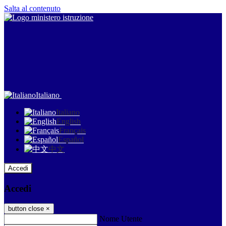
Salta al contenuto
Italiano
Italiano
English
Français
Español
中文
Accedi
Accedi
button close
×
Nome Utente