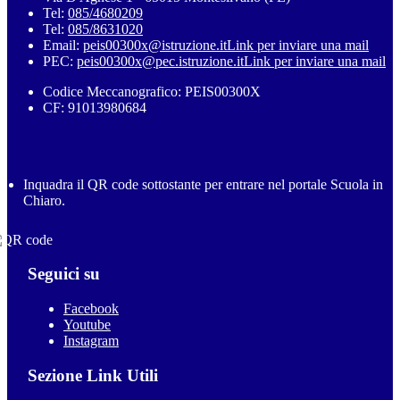
Tel:
085/4680209
Tel:
085/8631020
Email:
peis00300x@istruzione.it
Link per inviare una mail
PEC:
peis00300x@pec.istruzione.it
Link per inviare una mail
Codice Meccanografico: PEIS00300X
CF: 91013980684
Inquadra il QR code sottostante per entrare nel portale Scuola in
Chiaro.
Seguici su
Facebook
Youtube
Instagram
Sezione Link Utili