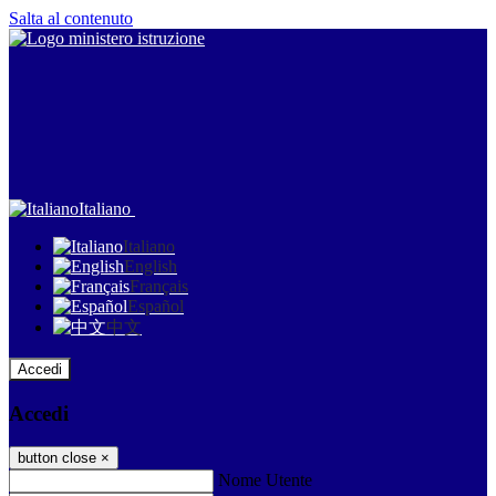
Salta al contenuto
Italiano
Italiano
English
Français
Español
中文
Accedi
Accedi
button close
×
Nome Utente