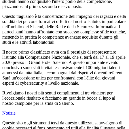
studenti hanno conquistato l'intero podio della competizione,
piazzandosi al primo, secondo e terzo posto.
Questo traguardo è la dimostrazione dell'impegno dei ragazzi e della
solidità dei percorsi formativi offerti dal nostro Istituto, in particolare
nell'ambito dei Sistemi, delle Reti e della Sicurezza Informatica. I
partecipanti hanno affrontato con successo complesse sfide tecniche,
mettendo in pratica le competenze avanzate acquisite durante gli
studi e le attività laboratoriali.
Il nostro primo classificato avrà ora il prestigio di rappresentare
l'istituto alla Competizione Nazionale, che si terrà dal 17 al 19 aprile
2026 presso il Grand Hotel Salerno. A questo importante evento
conclusivo sono stati invitati esclusivamente i 100 migliori talenti
ammessi da tutta Italia, accompagnati dai rispettivi docenti referenti.
Sarà un'occasione unica per confrontarsi con l'élite dei giovani
esperti di cybersecurity a livello nazionale.
Rivolgiamo i nostri più sentiti complimenti ai tre vincitori per
l'eccezionale risultato e facciamo un grande in bocca al lupo al
nostro campione per la sfida di Salerno.
Notizie
Questo sito o gli strumenti terzi da questo utilizzati si avvalgono di
cookie necessari al funzionamento ed utili alle finalità illustrate nella