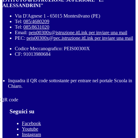
ALESSANDRINI"
Via D'Agnese 1 - 65015 Montesilvano (PE)
Tel:
085/4680209
Tel:
085/8631020
Email:
peis00300x@istruzione.it
Link per inviare una mail
PEC:
peis00300x@pec.istruzione.it
Link per inviare una mail
Codice Meccanografico: PEIS00300X
CF: 91013980684
Inquadra il QR code sottostante per entrare nel portale Scuola in
Chiaro.
Seguici su
Facebook
Youtube
Instagram