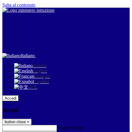
Salta al contenuto
Italiano
Italiano
English
Français
Español
中文
Accedi
Accedi
button close
×
Nome Utente