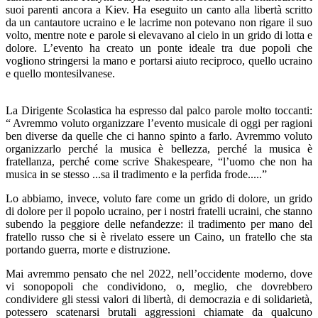
suoi parenti ancora a Kiev. Ha eseguito un canto alla libertà scritto
da un cantautore ucraino e le lacrime non potevano non rigare il suo
volto, mentre note e parole si elevavano al cielo in un grido di lotta e
dolore. L’evento ha creato un ponte ideale tra due popoli che
vogliono stringersi la mano e portarsi aiuto reciproco, quello ucraino
e quello montesilvanese.
La Dirigente Scolastica ha espresso dal palco parole molto toccanti:
“ Avremmo voluto organizzare l’evento musicale di oggi per ragioni
ben diverse da quelle che ci hanno spinto a farlo. Avremmo voluto
organizzarlo perché la musica è bellezza, perché la musica è
fratellanza, perché come scrive Shakespeare, “l’uomo che non ha
musica in se stesso ...sa il tradimento e la perfida frode.....”
Lo abbiamo, invece, voluto fare come un grido di dolore, un grido
di dolore per il popolo ucraino, per i nostri fratelli ucraini, che stanno
subendo la peggiore delle nefandezze: il tradimento per mano del
fratello russo che si è rivelato essere un Caino, un fratello che sta
portando guerra, morte e distruzione.
Mai avremmo pensato che nel 2022, nell’occidente moderno, dove
vi sonopopoli che condividono, o, meglio, che dovrebbero
condividere gli stessi valori di libertà, di democrazia e di solidarietà,
potessero scatenarsi brutali aggressioni chiamate da qualcuno