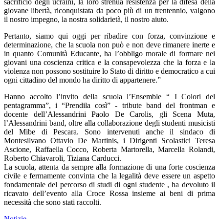
sacrificio degli ucraini, la loro strenua resistenza per la difesa della
giovane libertà, riconquistata da poco più di un trentennio, valgono
il nostro impegno, la nostra solidarietà, il nostro aiuto.
Pertanto, siamo qui oggi per ribadire con forza, convinzione e
determinazione, che la scuola non può e non deve rimanere inerte e
in quanto Comunità Educante, ha l’obbligo morale di formare nei
giovani una coscienza critica e la consapevolezza che la forza e la
violenza non possono sostituire lo Stato di diritto e democratico a cui
ogni cittadino del mondo ha diritto di appartenere.”
Hanno accolto l’invito della scuola l’Ensemble “ I Colori del
pentagramma”, i “Prendila così” - tribute band del frontman e
docente dell’Alessandrini Paolo De Carolis, gli Scena Muta,
l’Alessandrini band, oltre alla collaborazione degli studenti musicisti
del Mibe di Pescara. Sono intervenuti anche il sindaco di
Montesilvano Ottavio De Martinis, i Dirigenti Scolastici Teresa
Ascione, Raffaella Cocco, Roberta Martorella, Marcella Rolandi,
Roberto Chiavaroli, Tiziana Carducci.
La scuola, attenta da sempre alla formazione di una forte coscienza
civile e fermamente convinta che la legalità deve essere un aspetto
fondamentale del percorso di studi di ogni studente , ha devoluto il
ricavato dell’evento alla Croce Rossa insieme ai beni di prima
necessità che sono stati raccolti.
Notizie