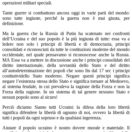
operazioni militari speciali.
Tante guerre si combattono ancora oggi in varie parti del mondo:
sono tutte ingiuste, perché la guerra non è mai giusta, per
definizione.
Ma la guerra che la Russia di Putin ha scatenato nei confronti
dell’Ucraina e del suo popolo è la più ingiusta di tutte: essa va a
ledere non solo i principi di libertà e di democrazia, principi
consolidati e riconosciuti da tutte le costituzioni moderne del mondo
occidentale, nel quale pensavamo si riconoscesse anche la Russia.
MA Essa va a mettere in discussione anche i principi consolidati del
diritto internazionale, della sovranità dello Stato e del diritto
all’autodeterminazione dei popoli che sono fin dal 17 sec i principi
costitutividello Stato moderno. Negare questi principi significa
negare l’esistenza stessa dello Stato e significa tornare al Medioevo,
al sistema feudale, in cui prevaleva la ragione della Forza e non la
Forza della ragione. In un sistema di tal genere nessuno Stato e
nessun popolo sono al sicuro!
Perciò diciamo Siamo tutti Ucraini: la difesa della loro libertà
significa difendere la libertà di ognuno di noi, ovvero la libertà di
tutti i popoli da ogni sopruso e da qualsiasi ingerenza.
Aiutare il popolo ucraino è nostro dovere morale e materiale. Il