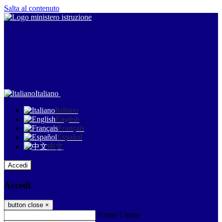
Salta al contenuto
Italiano
Italiano
English
Français
Español
中文
Accedi
Accedi
button close
×
Nome Utente