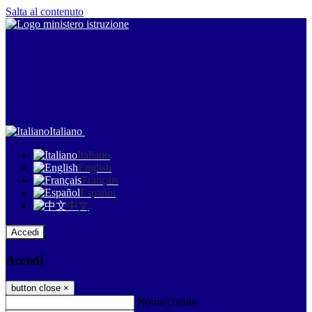
Salta al contenuto
Italiano
Italiano
English
Français
Español
中文
Accedi
Accedi
button close
×
Nome Utente