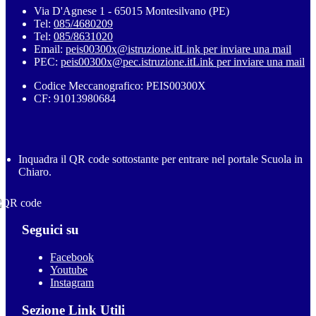
Via D'Agnese 1 - 65015 Montesilvano (PE)
Tel:
085/4680209
Tel:
085/8631020
Email:
peis00300x@istruzione.it
Link per inviare una mail
PEC:
peis00300x@pec.istruzione.it
Link per inviare una mail
Codice Meccanografico: PEIS00300X
CF: 91013980684
Inquadra il QR code sottostante per entrare nel portale Scuola in
Chiaro.
Seguici su
Facebook
Youtube
Instagram
Sezione Link Utili