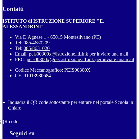
Contatti
ISTITUTO di ISTRUZIONE SUPERIORE "E.
ALESSANDRINI"
Via D'Agnese 1 - 65015 Montesilvano (PE)
Tel:
085/4680209
Tel:
085/8631020
Email:
peis00300x@istruzione.it
Link per inviare una mail
PEC:
peis00300x@pec.istruzione.it
Link per inviare una mail
Codice Meccanografico: PEIS00300X
CF: 91013980684
Inquadra il QR code sottostante per entrare nel portale Scuola in
Chiaro.
Seguici su