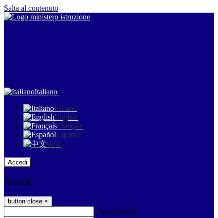
Salta al contenuto
Italiano
Italiano
English
Français
Español
中文
Accedi
Accedi
button close
×
Nome Utente