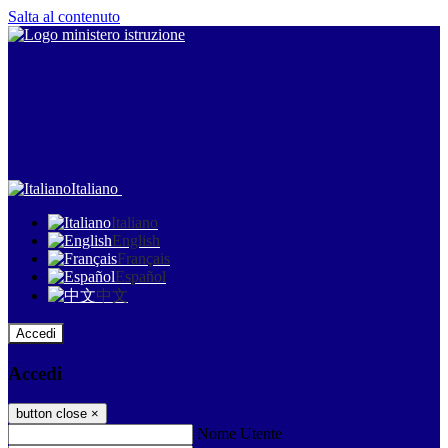
Salta al contenuto
Italiano
Italiano
English
Français
Español
中文
Accedi
Accedi
button close
×
Nome Utente