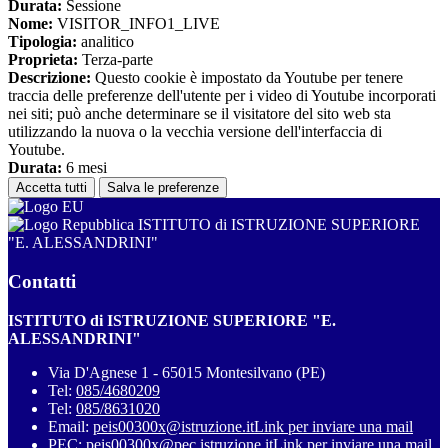
Durata:
Sessione
Nome:
VISITOR_INFO1_LIVE
Tipologia:
analitico
Proprieta:
Terza-parte
Descrizione:
Questo cookie è impostato da Youtube per tenere
traccia delle preferenze dell'utente per i video di Youtube incorporati
nei siti; può anche determinare se il visitatore del sito web sta
utilizzando la nuova o la vecchia versione dell'interfaccia di
Youtube.
Durata:
6 mesi
Accetta tutti
Salva le preferenze
ISTITUTO di ISTRUZIONE SUPERIORE
"E. ALESSANDRINI"
Contatti
ISTITUTO di ISTRUZIONE SUPERIORE "E.
ALESSANDRINI"
Via D'Agnese 1 - 65015 Montesilvano (PE)
Tel:
085/4680209
Tel:
085/8631020
Email:
peis00300x@istruzione.it
Link per inviare una mail
PEC:
peis00300x@pec.istruzione.it
Link per inviare una mail