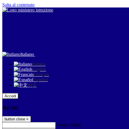
Salta al contenuto
Italiano
Italiano
English
Français
Español
中文
Accedi
Accedi
button close
×
Nome Utente