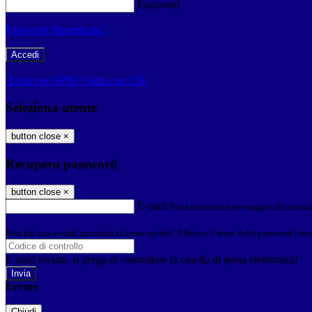
Password
Password dimenticata?
-
Entra con SPID
Entra con CIE
Seleziona utente
button close
×
Recupero password
button close
×
E-mail
Verrà inviato un messaggio all'indirizz
Non hai una e-mail associata al nome utente? Effettua il reset della password tram
E-mail inviata, si prega di controllare la casella di posta elettronica!
Errore
Chiudi