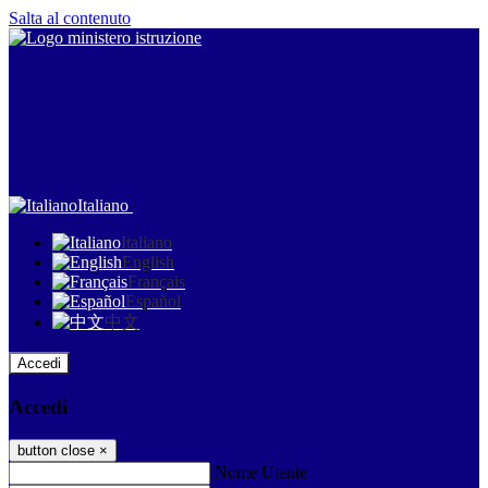
Salta al contenuto
Italiano
Italiano
English
Français
Español
中文
Accedi
Accedi
button close
×
Nome Utente