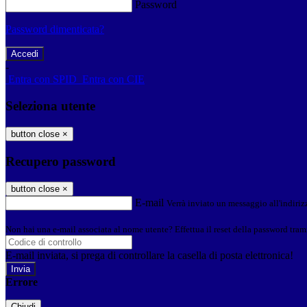
Password
Password dimenticata?
-
Entra con SPID
Entra con CIE
Seleziona utente
button close
×
Recupero password
button close
×
E-mail
Verrà inviato un messaggio all'indirizz
Non hai una e-mail associata al nome utente? Effettua il reset della password tram
E-mail inviata, si prega di controllare la casella di posta elettronica!
Errore
Chiudi