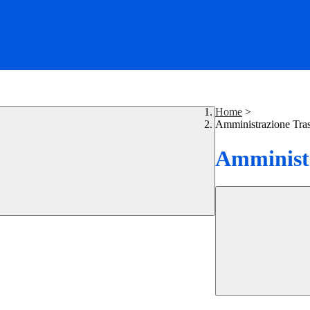
Home
>
Amministrazione Tra
Amministr