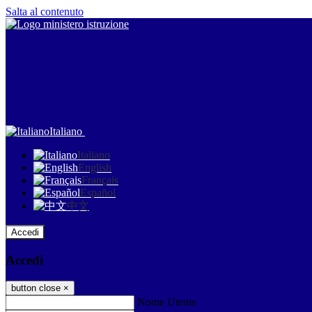
Salta al contenuto
Italiano
Italiano
English
Français
Español
中文
Accedi
Accedi
button close
×
Nome Utente