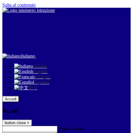
Salta al contenuto
Italiano
Italiano
English
Français
Español
中文
Accedi
Accedi
button close
×
Nome Utente