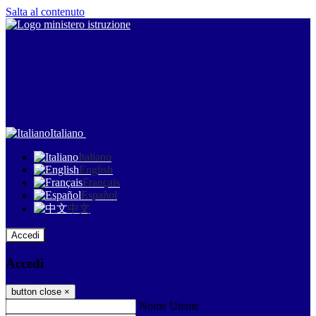
Salta al contenuto
Italiano
Italiano
English
Français
Español
中文
Accedi
Accedi
button close
×
Nome Utente