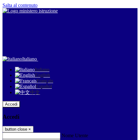
Salta al contenuto
Italiano
Italiano
English
Français
Español
中文
Accedi
Accedi
button close
×
Nome Utente