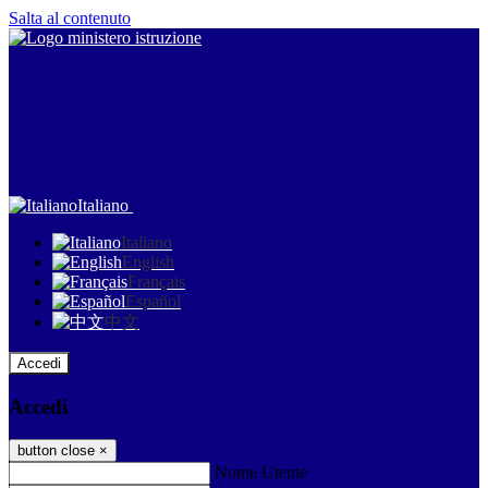
Salta al contenuto
Italiano
Italiano
English
Français
Español
中文
Accedi
Accedi
button close
×
Nome Utente