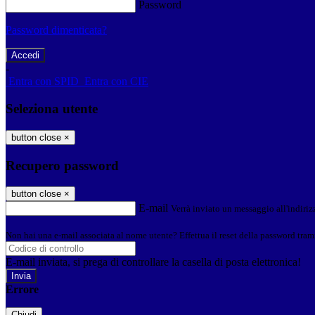
Password
Password dimenticata?
-
Entra con SPID
Entra con CIE
Seleziona utente
button close
×
Recupero password
button close
×
E-mail
Verrà inviato un messaggio all'indirizz
Non hai una e-mail associata al nome utente? Effettua il reset della password tram
E-mail inviata, si prega di controllare la casella di posta elettronica!
Errore
Chiudi