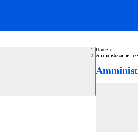
Home
>
Amministrazione Tra
Amministr