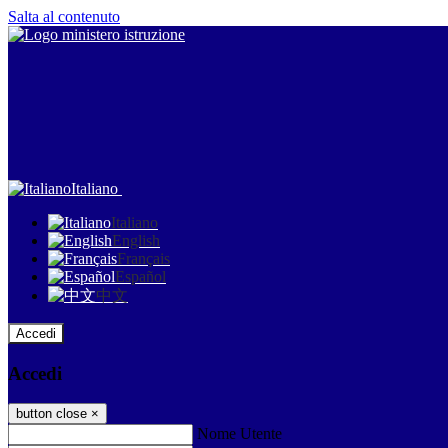
Salta al contenuto
Italiano
Italiano
English
Français
Español
中文
Accedi
Accedi
button close
×
Nome Utente