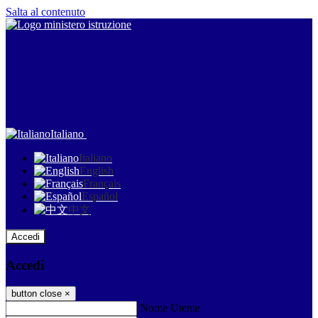
Salta al contenuto
Italiano
Italiano
English
Français
Español
中文
Accedi
Accedi
button close
×
Nome Utente