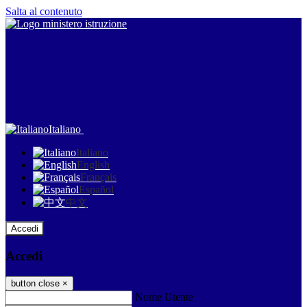
Salta al contenuto
Italiano
Italiano
English
Français
Español
中文
Accedi
Accedi
button close
×
Nome Utente