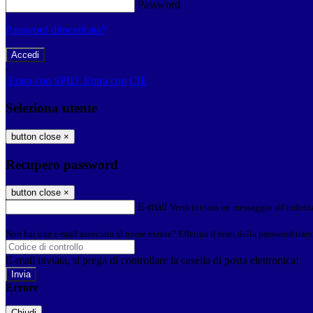
Password
Password dimenticata?
-
Entra con SPID
Entra con CIE
Seleziona utente
button close
×
Recupero password
button close
×
E-mail
Verrà inviato un messaggio all'indirizz
Non hai una e-mail associata al nome utente? Effettua il reset della password tram
E-mail inviata, si prega di controllare la casella di posta elettronica!
Errore
Chiudi