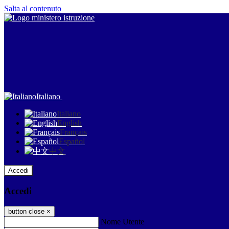
Salta al contenuto
Italiano
Italiano
English
Français
Español
中文
Accedi
Accedi
button close
×
Nome Utente