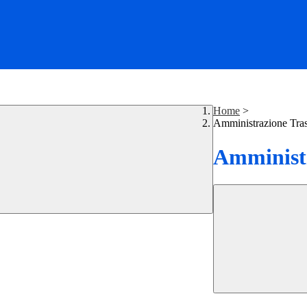
Home
>
Amministrazione Tra
Amministr