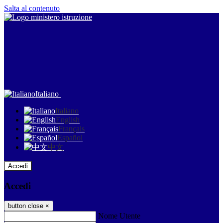
Salta al contenuto
Italiano
Italiano
English
Français
Español
中文
Accedi
Accedi
button close
×
Nome Utente